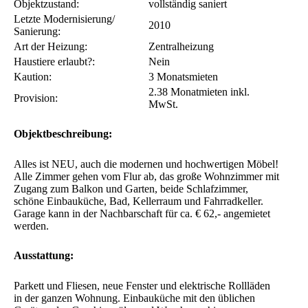
Fußbodenbelag
neues Laminat
Wohnzimmer:
Fußbodenbelag
neues Laminat
Schlafzimmer:
Art des Gebäudes:
Mehrfamilienhaus
Balkon, Terrasse, etc.:
Balkon und Garten
Garten oder Gartennutzung:
Ja
Objektzustand:
vollständig saniert
Letzte Modernisierung/
2010
Sanierung:
Art der Heizung:
Zentralheizung
Haustiere erlaubt?:
Nein
Kaution:
3 Monatsmieten
2.38 Monatmieten inkl.
Provision:
MwSt.
Objektbeschreibung:
Alles ist NEU, auch die modernen und hochwertigen Möbel!
Alle Zimmer gehen vom Flur ab, das große Wohnzimmer mit
Zugang zum Balkon und Garten, beide Schlafzimmer,
schöne Einbauküche, Bad, Kellerraum und Fahrradkeller.