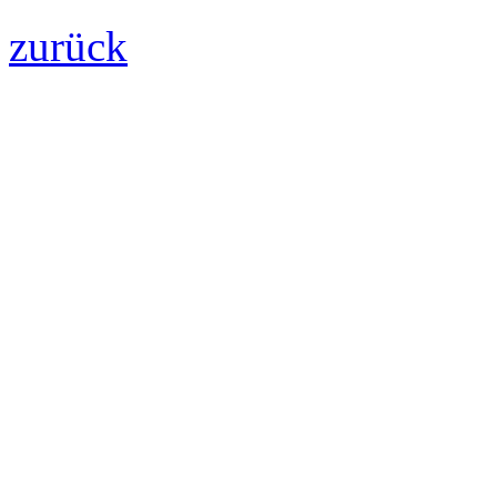
Hinweis: Sie können Ihre Einwilligung jederzeit für die Zukunft pe
zurück