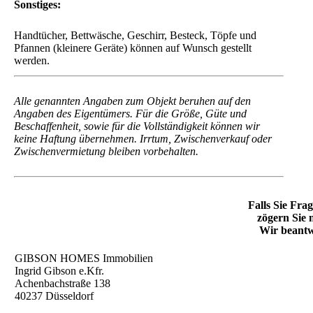
Sehr gute Verkehsanbindung. Die Haltestelle "Dornbusch"
mit der U1,2,3 ist nur wenige Schritte entfernt und verbindet
Sie schnell und sicher mit allen Teilen der Stadt und
Umgebung. Der Autobahnanschluß zur A 661 ist ca. 10
Minuten entfernt.
Sonstiges:
Handtücher, Bettwäsche, Geschirr, Besteck, Töpfe und
Pfannen (kleinere Geräte) können auf Wunsch gestellt
werden.
Alle genannten Angaben zum Objekt beruhen auf den
Angaben des Eigentümers. Für die Größe, Güte und
Beschaffenheit, sowie für die Vollständigkeit können wir
keine Haftung übernehmen. Irrtum, Zwischenverkauf oder
Zwischenvermietung bleiben vorbehalten.
Falls Sie Fra