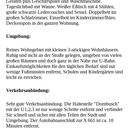
Garage kann in der Nachbarschaft für ca. € 62,- angemietet
werden.
Ausstattung:
Parkett und Fliesen, neue Fenster und elektrische Rollläden
in der ganzen Wohnung. Einbauküche mit den üblichen
Geräten plus Geschirrspüler und Waschmaschine.
Tageslichtbad mit Wanne. Weißer Eßtisch mit 4 Stühlen,
große schwarze Ledercouches und Sessel. Doppelbett im
großen Schlafzimmer, Einzelbett im Kinderzimmer/Büro.
Deckenspots in der ganzen Wohnung.
Umgebung:
Reines Wohngebiet mit kleinen 3-stöckigen Wohnhäusern.
Ruhig und nicht an der Straße gelegen, umgeben von vielen
großen Bäumen und doch ganz in der Nähe zur U-Bahn.
Einkaufsmöglichkeiten für den täglichen Bedarf sind nur
wenige Fußminuten entfernt, Schulen und Kindergärten sind
leicht zu erreichen.
Verkehrsanbindung: