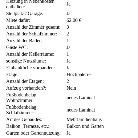
Ort:
60320 Frankfurt - Dornbusch
Kategorie:
Wohnung HP möbliert
Miete:
1.350,00 €
Nebenkosten:
300,00 €
Möblierung:
möbliert
Wohnfläche ca.:
75 m²
Heizung in Nebenkosten
Ja
enthalten:
Stellplatz / Garage:
Ja
Miete dafür:
62,00 €
Anzahl der Zimmer gesamt:
3
Anzahl der Schlafzimmer:
2
Anzahl der Bäder:
1
Gäste WC:
Ja
Anzahl der Kellerräume:
1
sonstige Nutzräume:
Ja
Einbauküche vorhanden:
Ja
Etage:
Hochpaterre
Anzahl der Etagen:
2
Aufzug vorhanden?:
Nein