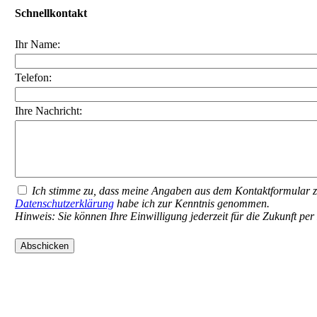
zögern Sie 
Wir beantw
GIBSON HOMES Immobilien
Ingrid Gibson e.Kfr.
Achenbachstraße 138
40237 Düsseldorf
Schnellkontakt
Ihr Name:
Telefon:
Ihre Nachricht:
Ich stimme zu, dass meine Angaben aus dem Kontaktformular z
Datenschutzerklärung
habe ich zur Kenntnis genommen.