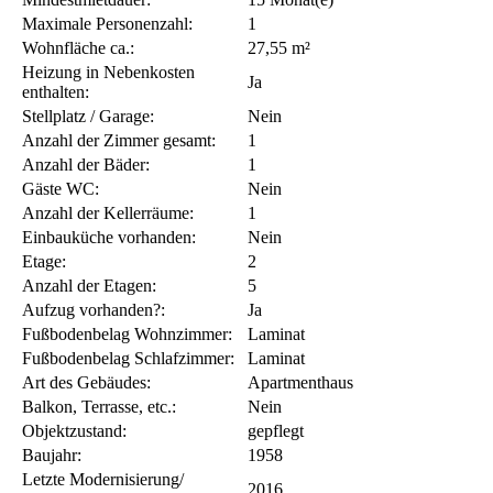
40211 Düsseldorf -
Ort:
Innenstadt
Kategorie:
Wohnung
Miete:
375,00 €
Nebenkosten:
115,00 €
Möblierung:
unmöbliert
Mindestmietdauer:
15 Monat(e)
Maximale Personenzahl:
1
Wohnfläche ca.:
27,55 m²
Heizung in Nebenkosten
Ja
enthalten:
Stellplatz / Garage:
Nein
Anzahl der Zimmer gesamt:
1
Anzahl der Bäder:
1
Gäste WC:
Nein
Anzahl der Kellerräume:
1
Einbauküche vorhanden:
Nein
Etage:
2
Anzahl der Etagen:
5
Aufzug vorhanden?:
Ja