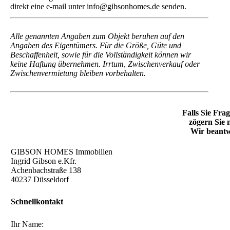
Für den Abschluß eines Mietvertrages benötigen wir:
- Selbstauskunft (erhalten Sie von uns)
- Letzten 3 Gehaltsnachweise bzw. Einkommensnachweise
- aktuelle Schufaauskunft
- Personalausweis oder Reisepaß
Weitere Objekte finden Sie auch auf unserer Homepage
unter www.gibsonhomes.de. Gerne können Sie uns auch
direkt eine e-mail unter info@gibsonhomes.de senden.
Alle genannten Angaben zum Objekt beruhen auf den
Angaben des Eigentümers. Für die Größe, Güte und
Beschaffenheit, sowie für die Vollständigkeit können wir
keine Haftung übernehmen. Irrtum, Zwischenverkauf oder
Zwischenvermietung bleiben vorbehalten.
Falls Sie Fra
zögern Sie 
Wir beantw
GIBSON HOMES Immobilien