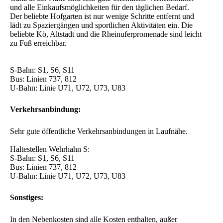
- Städtisches Parkhaus direkt nebenan.
Umgebung:
Praktische Innenstadtlage mit allem, was das moderne Leben
zu bieten hat.
Ganz in der Nähe sind sehr gute öffentliche Verkehrsmittel
und alle Einkaufsmöglichkeiten für den täglichen Bedarf.
Der beliebte Hofgarten ist nur wenige Schritte entfernt und
lädt zu Spaziergängen und sportlichen Aktivitäten ein. Die
beliebte Kö, Altstadt und die Rheinuferpromenade sind leicht
zu Fuß erreichbar.
S-Bahn: S1, S6, S11
Bus: Linien 737, 812
U-Bahn: Linie U71, U72, U73, U83
Verkehrsanbindung:
Sehr gute öffentliche Verkehrsanbindungen in Laufnähe.