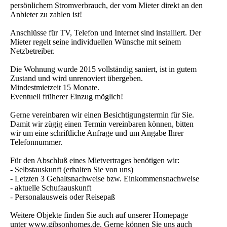
Haltestellen Wehrhahn S:
S-Bahn: S1, S6, S11
Bus: Linien 737, 812
U-Bahn: Linie U71, U72, U73, U83
Sonstiges:
In den Nebenkosten sind alle Kosten enthalten, außer
persönlichem Stromverbrauch, der vom Mieter direkt an den
Anbieter zu zahlen ist!
Anschlüsse für TV, Telefon und Internet sind installiert. Der
Mieter regelt seine individuellen Wünsche mit seinem
Netzbetreiber.
Die Wohnung wurde 2015 vollständig saniert, ist in gutem
Zustand und wird unrenoviert übergeben.
Mindestmietzeit 15 Monate.
Eventuell früherer Einzug möglich!
Gerne vereinbaren wir einen Besichtigungstermin für Sie.
Damit wir zügig einen Termin vereinbaren können, bitten
wir um eine schriftliche Anfrage und um Angabe Ihrer
Telefonnummer.