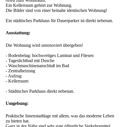
vollständig renoviert. Der Aufzug bringt Sie bequem in den
2. Stock dieses gepflegten und modernen Wohnhauses.
Die 1-Zimmer Wohnung ist sehr hell, liegt zur Rückseite des
Hauses und ist daher schön ruhig.
Von der kleinen Diele geht der Wohn-/Schlafraum, das
schöne Tageslichtbad mit Dusche und Anschluss für die
Waschmaschine ab.
Die Wohnung ist nicht möbliert. Die geflieste Kochnische ist
offen zum Wohnraum.
Ein Kellerraum gehört zur Wohnung.
Die Bilder sind von einer beinahe identischen Wohnung!
Ein städtisches Parkhaus für Dauerparker ist direkt nebenan.
Ausstattung:
Die Wohnung wird unrenoviert übergeben!
- Bodenbelag: hochwertiges Laminat und Fliesen
- Tageslichtbad mit Dusche
- Waschmaschinenanschluß im Bad
- Zentralheizung
- Aufzug
- Kellerraum