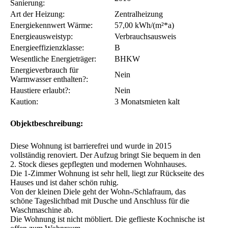
Fußbodenbelag Wohnzimmer:
Laminat
Fußbodenbelag Schlafzimmer:
Laminat
Art des Gebäudes:
Apartmenthaus
Balkon, Terrasse, etc.:
Nein
Objektzustand:
gepflegt
Baujahr:
1958
Letzte Modernisierung/
2016
Sanierung:
Art der Heizung:
Zentralheizung
Energiekennwert Wärme:
57,00 kWh/(m²*a)
Energieausweistyp:
Verbrauchsausweis
Energieeffizienzklasse:
B
Wesentliche Energieträger:
BHKW
Energieverbrauch für
Nein
Warmwasser enthalten?:
Haustiere erlaubt?:
Nein
Kaution:
3 Monatsmieten kalt
Objektbeschreibung:
Diese Wohnung ist barrierefrei und wurde in 2015